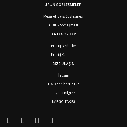
BM
Bermuda
ÜRÜN SÖZLEŞMELERİ
8
BT
Bhutan
7
AE
Birleşik Arap Emirlikleri
11
Mesafeli Satış Sözleşmesi
BO
Bolivya
8
Gizlilik Sözleşmesi
AN
Bonaire
8
BQ
Bonaire
8
KATEGORİLER
BA
Bosna-Hersek
4
BW
Botswana
9
Prestij Defterler
BR
Brezilya
8
Prestij Kalemler
BN
Brunei
7
BG
Bulgaristan
2
BİZE ULAŞIN
BF
Burkina Faso
9
BI
Burundi
9
İletişim
CV
Cape Verde Adaları
9
KY
Cayman Adaları
8
1970'den beri Pulko
GI
Cebelitarık
4
Faydalı Bilgiler
ES2
Ceuta
6
DZ
Cezayir
6
KARGO TAKİBİ
DJ
Cibuti
9
CK
Cook Adaları
9
AN1
Curaçao
8
BQ1
Curaçao
8