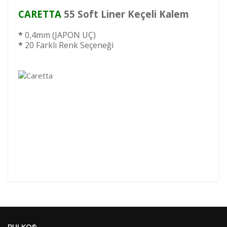
CARETTA
55 Soft Liner Keçeli Kalem
*
0,4mm (JAPON UÇ)
*
20 Farklı Renk Seçeneği
Kod
Varış Ülkesi
Bölge
AF
Afganistan
4
Bu ürüne ilk yorumu siz yapın!
DE
Almanya
1
PULKO©