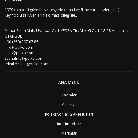
US
Amerika Birleşik Devletleri
5
AS
Amerika Samoası
8
1970'den beri güvenle ve sevgiyle daha keyifli ne varsa sizler için :).
Yorum Yaz
AD
Andora
4
Keyif dolu serüvenleriniz olması dileği ile..
AI
Angila
8
AO
Angola
9
Mimar Sinan Mah. Üsküdar Cad. YEDPA Tic. Mrk. G Cad. 1G 58 Ataşehir /
AG
Antigua ve Barbuda
8
İSTANBUL
AR
Arjantin
8
+90 (850) 307 07 85
AL
Arnavutluk
4
info@pulko.com
AW
Aruba
8
satis@pulko.com
AU
Avustralya
12
satinalma@pulko.com
AT
Avusturya
2
teknikdestek@pulko.com
AZ
Azerbaycan
4
PT1
Azor Adalair
3
BS
Bahamalar
8
ANA MENÜ
BH
Bahreyn
4
BD
Bangladeş
7
Yayımlar
BB
Barbados
8
Kırtasiye
AG1
Barbuda (Antigua)
8
PS1
Batı Şeria (Gaza)
4
Koleksiyonlar & Aksesuaları
BY
Belarus
4
İndirimdekiler
BE
Belçika
2
BZ
Belize
8
Markalar
BJ
Benin
9