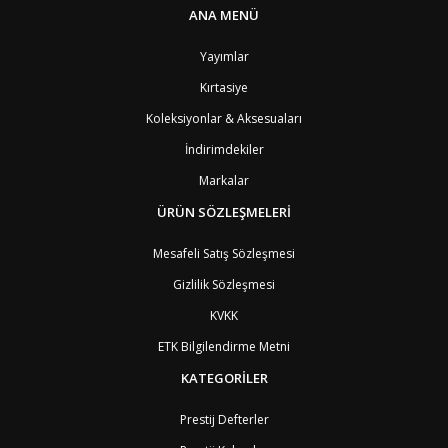
BS
Bahamalar
8
ANA MENÜ
BH
Bahreyn
4
BD
Bangladeş
7
Yayımlar
BB
Barbados
8
Kırtasiye
AG1
Barbuda (Antigua)
8
PS1
Batı Şeria (Gaza)
4
Koleksiyonlar & Aksesuaları
BY
Belarus
4
İndirimdekiler
BE
Belçika
2
BZ
Belize
8
Markalar
BJ
Benin
9
BM
Bermuda
ÜRÜN SÖZLEŞMELERİ
8
BT
Bhutan
7
AE
Birleşik Arap Emirlikleri
11
Mesafeli Satış Sözleşmesi
BO
Bolivya
8
Gizlilik Sözleşmesi
AN
Bonaire
8
BQ
Bonaire
8
KVKK
BA
Bosna-Hersek
4
ETK Bilgilendirme Metni
BW
Botswana
9
BR
Brezilya
8
KATEGORİLER
BN
Brunei
7
BG
Bulgaristan
2
Prestij Defterler
BF
Burkina Faso
9