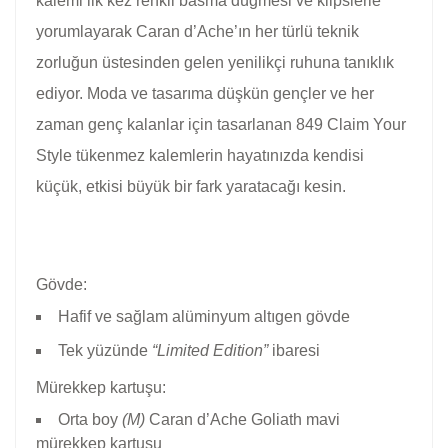
kalemi ilk kez renkli basma düğmesi ve klipslerle
yorumlayarak Caran d’Ache’ın her türlü teknik
zorluğun üstesinden gelen yenilikçi ruhuna tanıklık
ediyor. Moda ve tasarıma düşkün gençler ve her
zaman genç kalanlar için tasarlanan 849 Claim Your
Style tükenmez kalemlerin hayatınızda kendisi
küçük, etkisi büyük bir fark yaratacağı kesin.
Gövde:
Hafif ve sağlam alüminyum altıgen gövde
Tek yüzünde
“Limited Edition”
ibaresi
Mürekkep kartuşu:
Orta boy
(M)
Caran d’Ache Goliath mavi
mürekkep kartuşu