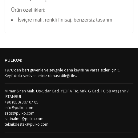
Ürün özellikleri:
İsviçre malı, renkli finisaj, benzersiz tasarım
Kod
Varış Ülkesi
Bölge
AF
Afganistan
4
Bu ürüne ilk yorumu siz yapın!
DE
Almanya
1
PULKO©
US
Amerika Birleşik Devletleri
5
AS
Amerika Samoası
8
1970'den beri güvenle ve sevgiyle daha keyifli ne varsa sizler için :).
Yorum Yaz
AD
Andora
4
Keyif dolu serüvenleriniz olması dileği ile..
AI
Angila
8
AO
Angola
9
Mimar Sinan Mah. Üsküdar Cad. YEDPA Tic. Mrk. G Cad. 1G 58 Ataşehir /
AG
Antigua ve Barbuda
8
İSTANBUL
AR
Arjantin
8
+90 (850) 307 07 85
AL
Arnavutluk
4
info@pulko.com
AW
Aruba
8
satis@pulko.com
AU
Avustralya
12
satinalma@pulko.com
AT
Avusturya
2
teknikdestek@pulko.com
AZ
Azerbaycan
4
PT1
Azor Adalair
3