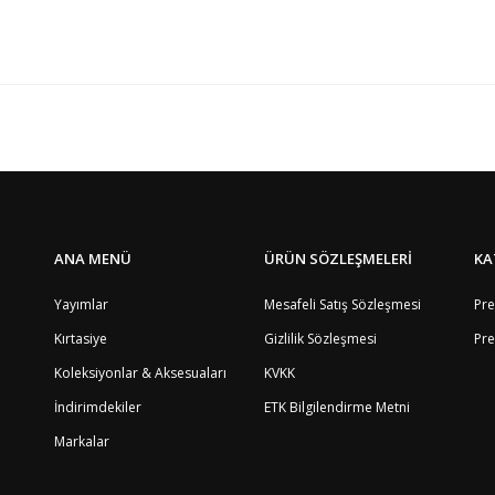
Bölge
4
1
5
8
4
gibi çok kullanışlı ve kalite kendini belli ediyor.Ayrıca satıcıya kata
8
ANA MENÜ
ÜRÜN SÖZLEŞMELERİ
KA
9
8
Yayımlar
Mesafeli Satış Sözleşmesi
Pre
8
Kırtasiye
Gizlilik Sözleşmesi
Pre
4
8
Koleksiyonlar & Aksesuaları
KVKK
12
2
İndirimdekiler
ETK Bilgilendirme Metni
4
Markalar
3
8