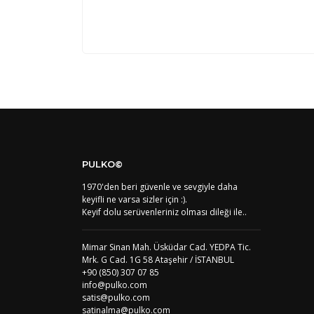
Kod
Varış Ülkesi
AF
Afganistan
DE
Almanya
US
Amerika Birleşik Devletleri
Başarılı satıcı ve ürün
AS
Amerika Samoası
AD
Andora
Ürün elime çok kısa sürede ulaştı. Beklediğim 
AI
Angila
satışta olursa daha iyi olur.
PULKO©
AO
Angola
VEDAT ASLAN | 25/07/2024 | Yeşil
1970'den beri güvenle ve sevgiyle daha
AG
Antigua ve Barbuda
keyifli ne varsa sizler için :).
AR
Arjantin
Keyif dolu serüvenleriniz olması dileği ile..
AL
Arnavutluk
AW
Yorum Yaz
Aruba
AU
Avustralya
Mimar Sinan Mah. Üsküdar Cad. YEDPA Tic.
AT
Avusturya
Mrk. G Cad. 1G 58 Ataşehir / İSTANBUL
+90 (850) 307 07 85
AZ
Azerbaycan
info@pulko.com
PT1
Azor Adalair
satis@pulko.com
BS
Bahamalar
satinalma@pulko.com