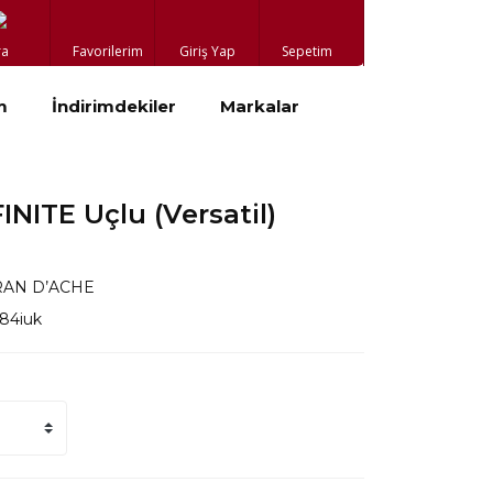
ra
Favorilerim
Giriş Yap
Sepetim
m
İndirimdekiler
Markalar
INITE Uçlu (Versatil)
RAN D’ACHE
84iuk