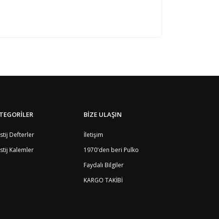
loğ için teşekkürler. Ürünün ana renkleri
TEGORİLER
BİZE ULAŞIN
stij Defterler
İletişim
stij Kalemler
1970'den beri Pulko
Faydalı Bilgiler
KARGO TAKİBİ