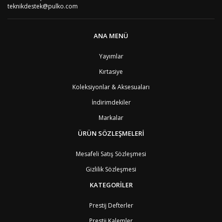
AT
Avusturya
2
teknikdestek@pulko.com
AZ
Azerbaycan
4
PT1
Azor Adalair
3
BS
Bahamalar
8
ANA MENÜ
BH
Bahreyn
4
BD
Bangladeş
7
Yayımlar
BB
Barbados
8
Kırtasiye
AG1
Barbuda (Antigua)
8
PS1
Batı Şeria (Gaza)
4
Koleksiyonlar & Aksesuaları
BY
Belarus
4
İndirimdekiler
BE
Belçika
2
BZ
Belize
8
Markalar
BJ
Benin
9
BM
Bermuda
ÜRÜN SÖZLEŞMELERİ
8
BT
Bhutan
7
AE
Birleşik Arap Emirlikleri
11
Mesafeli Satış Sözleşmesi
BO
Bolivya
8
Gizlilik Sözleşmesi
AN
Bonaire
8
BQ
Bonaire
8
KATEGORİLER
BA
Bosna-Hersek
4
BW
Botswana
9
Prestij Defterler
BR
Brezilya
8
Prestij Kalemler