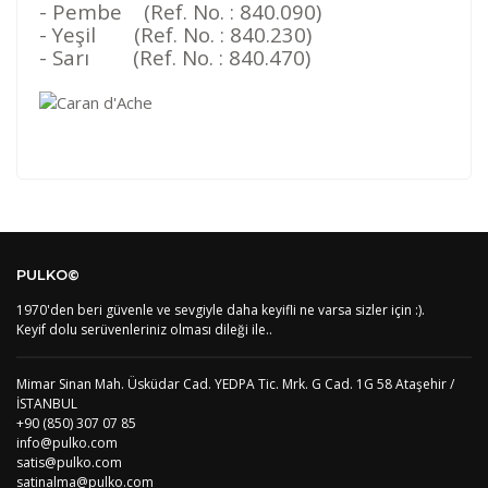
- Pembe (Ref. No. : 840.090)
- Yeşil (Ref. No. : 840.230)
- Sarı (Ref. No. : 840.470)
Kod
Varış Ülkesi
Bölge
AF
Afganistan
4
Bu ürüne ilk yorumu siz yapın!
DE
Almanya
1
PULKO©
US
Amerika Birleşik Devletleri
5
AS
Amerika Samoası
8
1970'den beri güvenle ve sevgiyle daha keyifli ne varsa sizler için :).
Yorum Yaz
AD
Andora
4
Keyif dolu serüvenleriniz olması dileği ile..
AI
Angila
8
AO
Angola
9
Mimar Sinan Mah. Üsküdar Cad. YEDPA Tic. Mrk. G Cad. 1G 58 Ataşehir /
AG
Antigua ve Barbuda
8
İSTANBUL
AR
Arjantin
8
+90 (850) 307 07 85
AL
Arnavutluk
4
info@pulko.com
AW
Aruba
8
satis@pulko.com
AU
Avustralya
12
satinalma@pulko.com