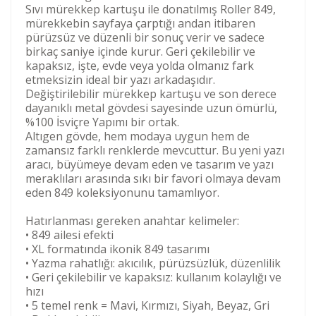
Sıvı mürekkep kartuşu ile donatılmış Roller 849,
mürekkebin sayfaya çarptığı andan itibaren
pürüzsüz ve düzenli bir sonuç verir ve sadece
birkaç saniye içinde kurur. Geri çekilebilir ve
kapaksız, işte, evde veya yolda olmanız fark
etmeksizin ideal bir yazı arkadaşıdır.
Değiştirilebilir mürekkep kartuşu ve son derece
dayanıklı metal gövdesi sayesinde uzun ömürlü,
%100 İsviçre Yapımı bir ortak.
Altıgen gövde, hem modaya uygun hem de
zamansız farklı renklerde mevcuttur. Bu yeni yazı
aracı, büyümeye devam eden ve tasarım ve yazı
meraklıları arasında sıkı bir favori olmaya devam
eden 849 koleksiyonunu tamamlıyor.
Hatırlanması gereken anahtar kelimeler:
• 849 ailesi efekti
• XL formatında ikonik 849 tasarımı
• Yazma rahatlığı: akıcılık, pürüzsüzlük, düzenlilik
• Geri çekilebilir ve kapaksız: kullanım kolaylığı ve
hızı
• 5 temel renk = Mavi, Kırmızı, Siyah, Beyaz, Gri