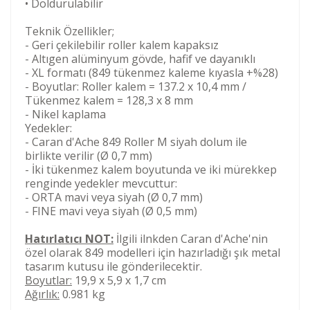
• Doldurulabilir
Teknik Özellikler;
- Geri çekilebilir roller kalem kapaksız
- Altıgen alüminyum gövde, hafif ve dayanıklı
- XL formatı (849 tükenmez kaleme kıyasla +%28)
- Boyutlar: Roller kalem = 137.2 x 10,4 mm /
Tükenmez kalem = 128,3 x 8 mm
- Nikel kaplama
Yedekler:
- Caran d'Ache 849 Roller M siyah dolum ile
birlikte verilir (Ø 0,7 mm)
- İki tükenmez kalem boyutunda ve iki mürekkep
renginde yedekler mevcuttur:
- ORTA mavi veya siyah (Ø 0,7 mm)
- FINE mavi veya siyah (Ø 0,5 mm)
Hatırlatıcı NOT:
İlgili ilnkden Caran d'Ache'nin
özel olarak 849 modelleri için hazırladığı şık metal
tasarım kutusu ile gönderilecektir.
Boyutlar:
19,9 x 5,9 x 1,7 cm
Ağırlık:
0.981 kg