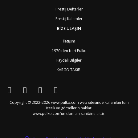
BA
Bosna-Hersek
4
BW
Botswana
9
Prestij Defterler
BR
Brezilya
8
Prestij Kalemler
BN
Brunei
7
BG
Bulgaristan
2
BİZE ULAŞIN
BF
Burkina Faso
9
BI
Burundi
9
İletişim
CV
Cape Verde Adaları
9
KY
Cayman Adaları
8
1970'den beri Pulko
GI
Cebelitarık
4
Faydalı Bilgiler
ES2
Ceuta
6
DZ
Cezayir
6
KARGO TAKİBİ
DJ
Cibuti
9
CK
Cook Adaları
9
AN1
Curaçao
8
BQ1
Curaçao
8
CW
Curaçao
8
Copyright © 2022-2026 www.pulko.com web sitesinde kullanılan tüm
TD
Çad
9
içerik ve görsellerin hakları
CZ
Çek Cumhuriyeti
3
www.pulko.com’un domain sahibine aittir.
CN
Çin Halk Cumhuriyeti
6
DK
Danimarka
2
TL
Doğu Timur
9
DO
Dominik Cumhuriyeti
8