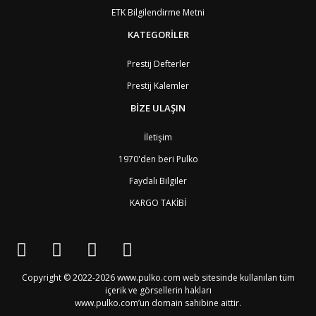
BA
Bosna-Hersek
4
ETK Bilgilendirme Metni
BW
Botswana
9
BR
Brezilya
8
KATEGORİLER
BN
Brunei
7
BG
Bulgaristan
2
Prestij Defterler
BF
Burkina Faso
9
Prestij Kalemler
BI
Burundi
9
CV
Cape Verde Adaları
9
BİZE ULAŞIN
KY
Cayman Adaları
8
GI
Cebelitarık
4
İletişim
ES2
Ceuta
6
DZ
Cezayir
6
1970'den beri Pulko
DJ
Cibuti
9
Faydalı Bilgiler
CK
Cook Adaları
9
AN1
Curaçao
8
KARGO TAKİBİ
BQ1
Curaçao
8
CW
Curaçao
8
TD
Çad
9
CZ
Çek Cumhuriyeti
3
CN
Çin Halk Cumhuriyeti
6
Copyright © 2022-2026 www.pulko.com web sitesinde kullanılan tüm
DK
Danimarka
2
içerik ve görsellerin hakları
TL
Doğu Timur
9
www.pulko.com’un domain sahibine aittir.
DO
Dominik Cumhuriyeti
8